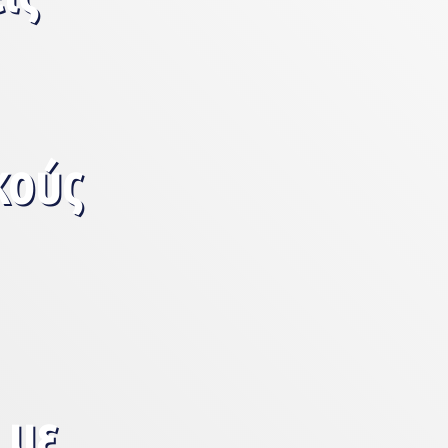
κούς
 με